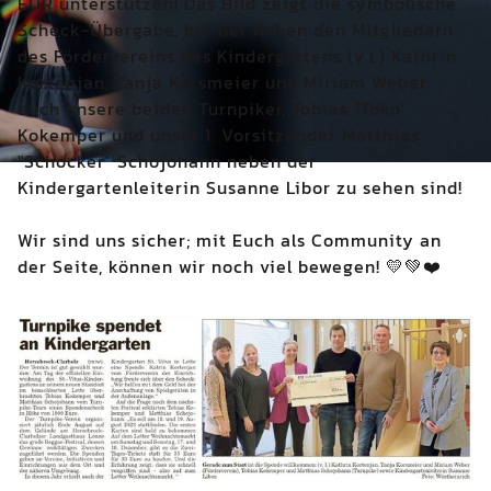
EUR unterstützen! Das Bild zeigt die symbolische
Scheck-Übergabe, bei der neben den Mitgliedern
des Fördervereins des Kindergartens (v.l.) Kathrin
Kortenjan, Tanja Korsmeier und Miriam Weber
auch unsere beiden Turnpiker, Tobias "Toko"
Kokemper und unser 1. Vorsitzender Matthias
"Schocker" Schojohann neben der
Kindergartenleiterin Susanne Libor zu sehen sind!
Wir sind uns sicher; mit Euch als Community an
der Seite, können wir noch viel bewegen!
💛💚❤️