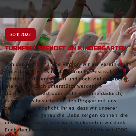
30.11.2022
TURNPIKE SPENDET AN KINDERGARTEN
Von der Region für die Region: wir als Verein sind
stolz darauf, wie sich das Turnpike-Festival
jährlich weiterentwickelt und noch viel dankbarer,
wie wir von Euch unterstützt werden! 🫶
Ob ihr es wusstest oder nicht - alleine dadurch,
dass ihr uns besucht und den Reggae mit uns
< ZURÜCK
zelebriert, ermöglicht ihr es, dass wir unserer
Heimatregion genau die Liebe zeigen können, die
uns entgegengebracht wird. So konnten wir dank
Euch den Kindergarten St. Vitus in Lette mit 1000,-