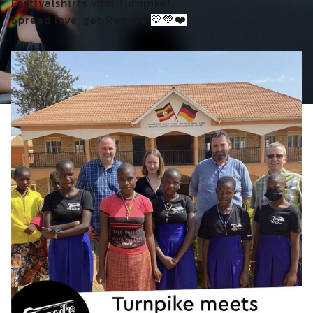
Festivalshirts vom Turnpike!
Spread love, get Reggae
💛💚❤️