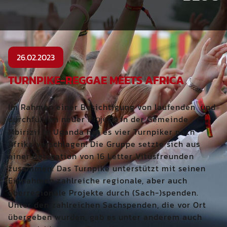
26.02.2023
TURNPIKE-REGGAE MEETS AFRICA
Im Rahmen einer Besichtigung von laufenden und
durchführen neuer
in der Gemeinde
Projekte
Mbirizii in Uganda hat es vier Turnpiker nach
Afrika verschlagen! Die Gruppe setzte sich aus
einer Delegation von 16 Letter Vitusfreunden
zusammen. Das Turnpike unterstützt mit seinen
< ZURÜCK
Einnahmen zahlreiche regionale, aber auch
überregionale Projekte durch (Sach-)spenden.
Unter den zahlreichen Sachspenden, die vor Ort
übergeben wurden, gab es unter anderem auch